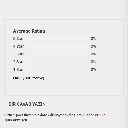
Average Rating
5 Star
0%
4 Star
0%
3 Star
0%
2 Star
0%
1 Star
0%
(Add your review)
BIR CAVAB YAZIN
Sizin e-poçt ünvanınız dərc edilməyəcəkdir.
Gərəkli sahələr
*
ilə
işarələnmişdir