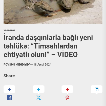
XƏBƏRLƏR
İranda daşqınlarla bağlı yeni
təhlükə: “Timsahlardan
ehtiyatlı olun!” – VİDEO
RÖVŞƏN MEHDIYEV
18 Aprel 2024
Share