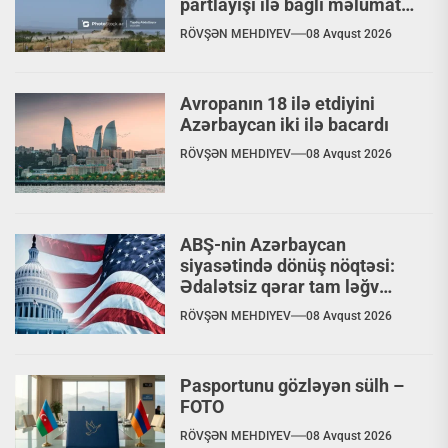
partlayışı ilə bağlı məlumat
yaydılar
RÖVŞƏN MEHDIYEV
08 Avqust 2026
Avropanın 18 ilə etdiyini
Azərbaycan iki ilə bacardı
RÖVŞƏN MEHDIYEV
08 Avqust 2026
ABŞ-nin Azərbaycan
siyasətində dönüş nöqtəsi:
Ədalətsiz qərar tam ləğv
ediləcəkmi?
RÖVŞƏN MEHDIYEV
08 Avqust 2026
Pasportunu gözləyən sülh –
FOTO
RÖVŞƏN MEHDIYEV
08 Avqust 2026