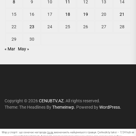
8
9
10
11
12
13
14
15
16
17
18
19
20
21
22
23
24
25
26
27
28
29
30
« Mar
May »
Copyright © 2026
CENUBTV.AZ.
All rights reserved.
Theme: The Headlines By
Themeinwp.
Powered by
WordPress.
Mvp у спорті : що означає нагорода
та як
визначають найціннішого гравця. Çerkezköy taksi – 7/24 hızlı ve