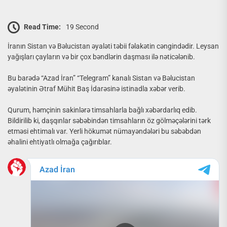
Read Time:
19 Second
İranın Sistan və Bəlucistan əyaləti təbii fəlakətin cəngindədir. Leysan
yağışları çayların və bir çox bəndlərin daşması ilə nəticələnib.
Bu barədə “Azad İran” “Telegram” kanalı Sistan və Bəlucistan
əyalətinin Ətraf Mühit Baş İdarəsinə istinadla xəbər verib.
Qurum, həmçinin sakinlərə timsahlarla bağlı xəbərdarlıq edib.
Bildirilib ki, daşqınlar səbəbindən timsahların öz gölməçələrini tərk
etməsi ehtimalı var. Yerli hökumət nümayəndələri bu səbəbdən
əhalini ehtiyatlı olmağa çağırıblar.