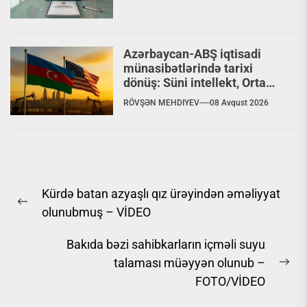
Azərbaycan-ABŞ iqtisadi
münasibətlərində tarixi
dönüş: Süni intellekt, Orta
Dəhliz və nəhəng
RÖVŞƏN MEHDIYEV
08 Avqust 2026
investisiyalar
Yazı
Kürdə batan azyaşlı qız ürəyindən əməliyyat
naviqasiyası
Previous
olunubmuş – VİDEO
post:
Bakıda bəzi sahibkarların içməli suyu
talaması müəyyən olunub –
Ne
FOTO/VİDEO
pos