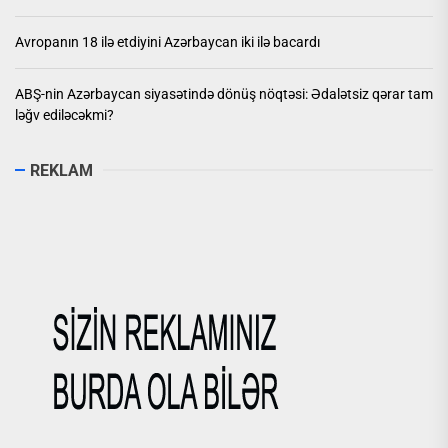
Avropanın 18 ilə etdiyini Azərbaycan iki ilə bacardı
ABŞ-nin Azərbaycan siyasətində dönüş nöqtəsi: Ədalətsiz qərar tam
ləğv ediləcəkmi?
REKLAM