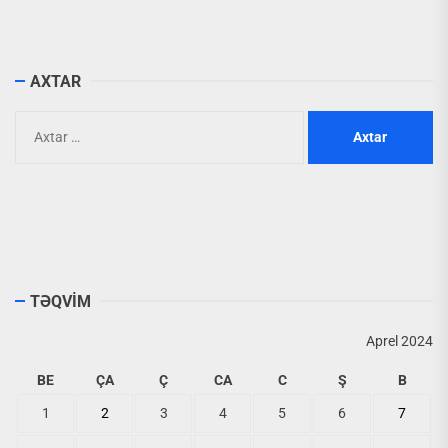
AXTAR
Axtarış:
TƏQVİM
Aprel 2024
BE
ÇA
Ç
CA
C
Ş
B
1
2
3
4
5
6
7