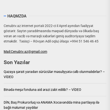
HAQMZDA
Cenubtv.az internet portalı 2022-ci il Aprel ayından fəaliyyət
göstərir. Saytın yaradılmasında məqsəd dünyada və ölkədə baş
verən ən vacib və maraqlı xəbərləri geniş auditoriyaya təqdim
etməkdir. Təsisçi – Rövşən Adil oqlu| Əlaqə: +994 51 546 46 45
Mail:Cenubtv.az@gmail.com
Son Yazılar
Qəzaya şərait yaradan sürücülər məsuliyyətə cəlb olunmalıdırlar? –
VİDEO
Binədə meşə fonduna aid ərazi zəbt edilib? – VİDEO
DİN, Baş Prokurorluq və ANAMA Xocavənddə mina partlayışı ilə
bağlı məlumat yaydılar