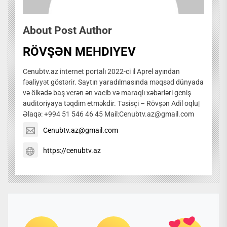
About Post Author
RÖVŞƏN MEHDIYEV
Cenubtv.az internet portalı 2022-ci il Aprel ayından
fəaliyyət göstərir. Saytın yaradılmasında məqsəd dünyada
və ölkədə baş verən ən vacib və maraqlı xəbərləri geniş
auditoriyaya təqdim etməkdir. Təsisçi – Rövşən Adil oqlu|
Əlaqə: +994 51 546 46 45 Mail:Cenubtv.az@gmail.com
Cenubtv.az@gmail.com
https://cenubtv.az