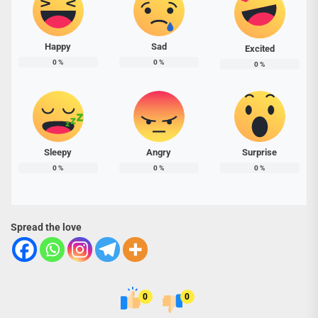
Happy
Sad
Excited
0
%
0
%
0
%
Sleepy
Angry
Surprise
0
%
0
%
0
%
Spread the love
0
0