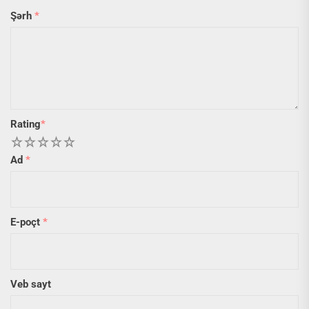
Şərh
*
Rating
*
1
2
3
4
5
Ad
*
E-poçt
*
Veb sayt