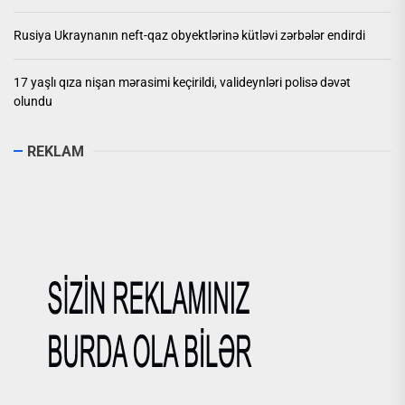
Rusiya Ukraynanın neft-qaz obyektlərinə kütləvi zərbələr endirdi
17 yaşlı qıza nişan mərasimi keçirildi, valideynləri polisə dəvət
olundu
REKLAM