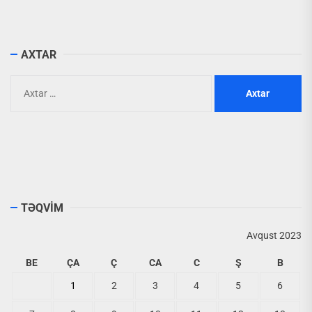
AXTAR
Axtarış:
TƏQVİM
Avqust 2023
BE
ÇA
Ç
CA
C
Ş
B
1
2
3
4
5
6