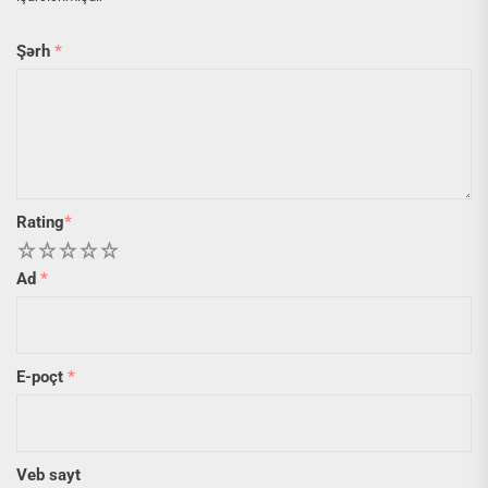
Şərh
*
Rating
*
1
2
3
4
5
Ad
*
E-poçt
*
Veb sayt