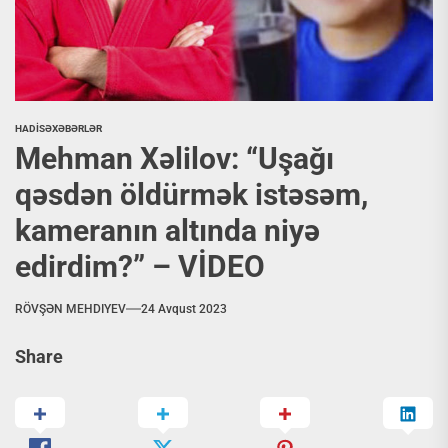
HADİSƏ
XƏBƏRLƏR
Mehman Xəlilov: “Uşağı
qəsdən öldürmək istəsəm,
kameranın altında niyə
edirdim?” – VİDEO
RÖVŞƏN MEHDIYEV
24 Avqust 2023
Share