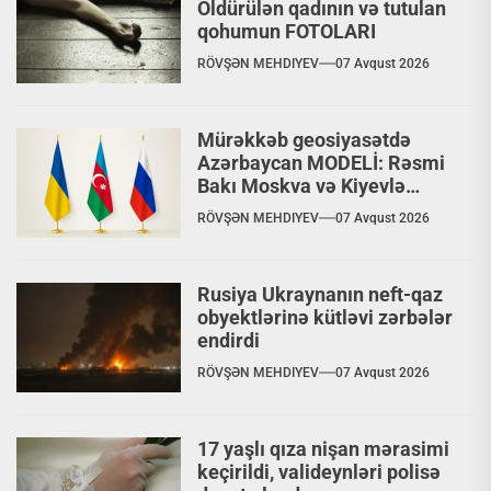
Öldürülən qadının və tutulan
qohumun FOTOLARI
RÖVŞƏN MEHDIYEV
07 Avqust 2026
Mürəkkəb geosiyasətdə
Azərbaycan MODELİ: Rəsmi
Bakı Moskva və Kiyevlə
paralel dialoq aparır
RÖVŞƏN MEHDIYEV
07 Avqust 2026
Rusiya Ukraynanın neft-qaz
obyektlərinə kütləvi zərbələr
endirdi
RÖVŞƏN MEHDIYEV
07 Avqust 2026
17 yaşlı qıza nişan mərasimi
keçirildi, valideynləri polisə