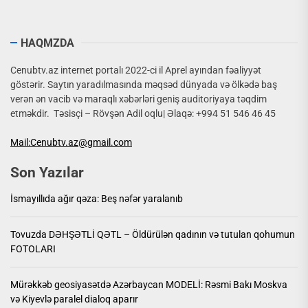
HAQMZDA
Cenubtv.az internet portalı 2022-ci il Aprel ayından fəaliyyət
göstərir. Saytın yaradılmasında məqsəd dünyada və ölkədə baş
verən ən vacib və maraqlı xəbərləri geniş auditoriyaya təqdim
etməkdir. Təsisçi – Rövşən Adil oqlu| Əlaqə: +994 51 546 46 45
Mail:Cenubtv.az@gmail.com
Son Yazılar
İsmayıllıda ağır qəza: Beş nəfər yaralanıb
Tovuzda DƏHŞƏTLİ QƏTL – Öldürülən qadının və tutulan qohumun
FOTOLARI
Mürəkkəb geosiyasətdə Azərbaycan MODELİ: Rəsmi Bakı Moskva
və Kiyevlə paralel dialoq aparır