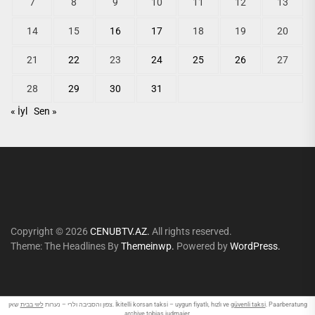
7
8
9
10
11
12
13
14
15
16
17
18
19
20
21
22
23
24
25
26
27
28
29
30
31
« İyl
Sen »
Copyright © 2026
CENUBTV.AZ.
All rights reserved.
Theme: The Headlines By
Themeinwp.
Powered by
WordPress.
ליווי בבית
צפון והסביבה ולרי – נערות
שאן. İkitelli korsan taksi – uygun fiyatlı, hızlı ve
güvenli taksi
. Paarberatung
archive
tobias judmaier
.