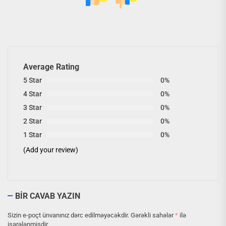
Average Rating
5 Star
0%
4 Star
0%
3 Star
0%
2 Star
0%
1 Star
0%
(Add your review)
BIR CAVAB YAZIN
Sizin e-poçt ünvanınız dərc edilməyəcəkdir.
Gərəkli sahələr
*
ilə
işarələnmişdir