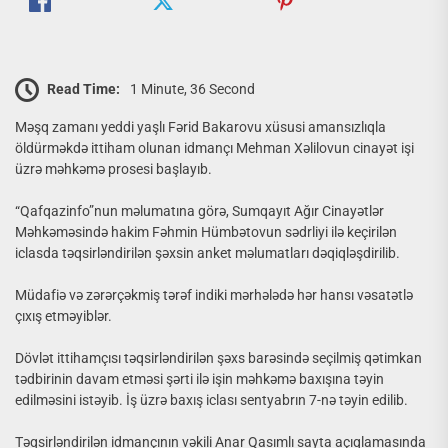
Read Time:
1 Minute, 36 Second
Məşq zamanı yeddi yaşlı Fərid Bakarovu xüsusi amansızlıqla
öldürməkdə ittiham olunan idmançı Mehman Xəlilovun cinayət işi
üzrə məhkəmə prosesi başlayıb.
“Qafqazinfo”nun məlumatına görə, Sumqayıt Ağır Cinayətlər
Məhkəməsində hakim Fəhmin Hümbətovun sədrliyi ilə keçirilən
iclasda təqsirləndirilən şəxsin anket məlumatları dəqiqləşdirilib.
Müdafiə və zərərçəkmiş tərəf indiki mərhələdə hər hansı vəsatətlə
çıxış etməyiblər.
Dövlət ittihamçısı təqsirləndirilən şəxs barəsində seçilmiş qətimkan
tədbirinin davam etməsi şərti ilə işin məhkəmə baxışına təyin
edilməsini istəyib. İş üzrə baxış iclası sentyabrın 7-nə təyin edilib.
Təqsirləndirilən idmançının vəkili Anar Qasımlı sayta açıqlamasında