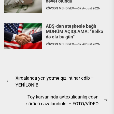
dəvət olundu
RÖVŞƏN MEHDIYEV
07 Avqust 2026
ABŞ-dən atəşkəslə bağlı
MÜHÜM AÇIQLAMA: “Bəlkə
də elə bu gün”
RÖVŞƏN MEHDIYEV
07 Avqust 2026
Yazı
Xırdalanda yeniyetmə qız intihar edib –
naviqasiyası
Previous
YENİLƏNİB
post:
Toy karvanında avtoxuliqanlıq edən
Ne
sürücü cəzalandırıldı – FOTO/VİDEO
pos