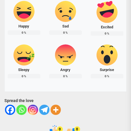
Happy
Sad
Excited
0
%
0
%
0
%
Sleepy
Angry
Surprise
0
%
0
%
0
%
Spread the love
0
0