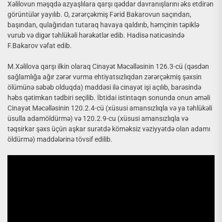
Xəlilovun məşqdə azyaşlılara qarşı qəddar davranışlarını əks etdirən
görüntülər yayılıb. O, zərərçəkmiş Fərid Bakarovun saçından,
başından, qulağından tutaraq havaya qaldırıb, həmçinin təpiklə
vurub və digər təhlükəli hərəkətlər edib. Hadisə nəticəsində
F.Bakarov vəfat edib.
M.Xəlilova qarşı ilkin olaraq Cinayət Məcəlləsinin 126.3-cü (qəsdən
sağlamlığa ağır zərər vurma ehtiyatsızlıqdan zərərçəkmiş şəxsin
ölümünə səbəb olduqda) maddəsi ilə cinayət işi açılıb, barəsində
həbs qətimkan tədbiri seçilib. İbtidai istintaqın sonunda onun əməli
Cinayət Məcəlləsinin 120.2.4-cü (xüsusi amansızlıqla və ya təhlükəli
üsulla adamöldürmə) və 120.2.9-cu (xüsusi amansızlıqla və
təqsirkar şəxs üçün aşkar surətdə köməksiz vəziyyətdə olan adamı
öldürmə) maddələrinə tövsif edilib.