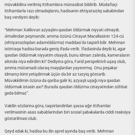
müvəkkilinə verilmiş ittihamlara münasibət bildirib. Müdafiəçi
ittihamlarla razı olmadıqlarını, hadisənin ehtiyatsızlıq səbəbindən
baş verdiyini deyib:
“Mehman Xəlilovun azyaşlını qəsdən öldürmək niyyəti olmayıb.
Əməlindən peşmandır, amma özünü Cinayət Məcəlləsinin 124-cü
(ehtiyatsızlıqdan adamöldürmə) maddəsi ilə təqsirli bilir. Mehman
istintaqa hadisə barədə geniş ifadə verib. İfadəsində deyib ki, əgər
qəsdən öldürmək niyyətim olsaydı, bunu idman zalında, kameraların
altında niyə edirdim ki? Dediyinə görə, Fərid perspektivli uşaq olub,
amma mütəmadi olaraq məşqlərdən yayınırmış. Onu peşəkar
idmançı kimi yetişdirmək üçün də bir az təzyiq göstərib.
Müvəkkilimin özünə də qəribə gəlir ki, azyaşlı uşağı niyə qəsdən
öldürmək istəsin axı? Burada qəsdən öldürmə cinayətindən söhbət
gedə bilməz”.
Vəkilin sözlərinə görə, təqsirləndirilən şəxsə ağır ittihamlar
verilməsinin əsas səbəblərindən biri sosial şəbəkələrdə ciddi reaksiya
göstərilməsi olub.
Qeyd edək ki, hadisə bu ilin aprel ayında baş verib. Mehman