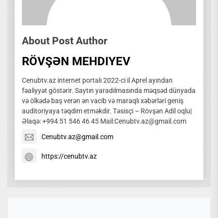
About Post Author
RÖVŞƏN MEHDIYEV
Cenubtv.az internet portalı 2022-ci il Aprel ayından
fəaliyyət göstərir. Saytın yaradılmasında məqsəd dünyada
və ölkədə baş verən ən vacib və maraqlı xəbərləri geniş
auditoriyaya təqdim etməkdir. Təsisçi – Rövşən Adil oqlu|
Əlaqə: +994 51 546 46 45 Mail:Cenubtv.az@gmail.com
Cenubtv.az@gmail.com
https://cenubtv.az